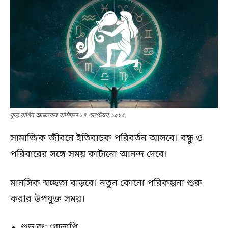
কুম্ভ রাশির আজকের রাশিফল ১৭ সেপ্টেম্বর ২০২৫
সামাজিক জীবনে ইতিবাচক পরিবর্তন আসবে। বন্ধু ও
পরিবারের সঙ্গে সময় কাটানো আনন্দ দেবে।
মানসিক স্বচ্ছতা বাড়বে। নতুন কোনো পরিকল্পনা শুরু
করার উপযুক্ত সময়।
শুভ রং: গোলাপি