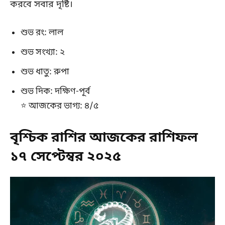
করবে সবার দৃষ্টি।
শুভ রং: লাল
শুভ সংখ্যা: ২
শুভ ধাতু: রুপা
শুভ দিক: দক্ষিণ-পূর্ব
⭐ আজকের ভাগ্য: ৪/৫
বৃশ্চিক রাশির আজকের রাশিফল
১৭ সেপ্টেম্বর ২০২৫