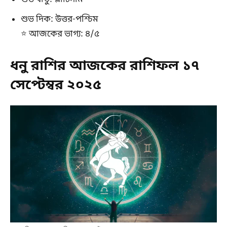
শুভ দিক: উত্তর-পশ্চিম
⭐ আজকের ভাগ্য: ৪/৫
ধনু রাশির আজকের রাশিফল ১৭
সেপ্টেম্বর ২০২৫