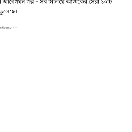
ঞ্জ কিংবা আবেগঘন গল্প – সব মিলিয়ে আজকের সেরা ১০টি
তুলেছে।
ertisement -