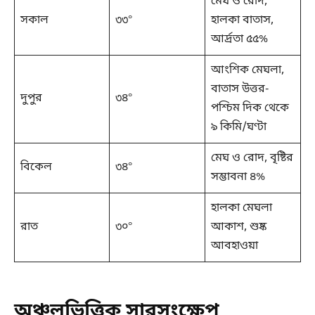
মেঘ ও রোদ, 
সকাল
৩৩°
হালকা বাতাস, 
আর্দ্রতা ৫৫%
আংশিক মেঘলা, 
বাতাস উত্তর-
দুপুর
৩৪°
পশ্চিম দিক থেকে 
৯ কিমি/ঘণ্টা
মেঘ ও রোদ, বৃষ্টির 
বিকেল
৩৪°
সম্ভাবনা ৪%
হালকা মেঘলা 
রাত
৩০°
আকাশ, শুষ্ক 
আবহাওয়া
অঞ্চলভিত্তিক সারসংক্ষেপ