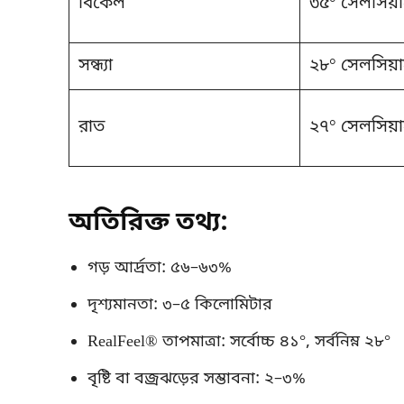
বিকেল
৩৫° সেলসিয়
সন্ধ্যা
২৮° সেলসিয়
রাত
২৭° সেলসিয়
অতিরিক্ত তথ্য:
গড় আর্দ্রতা: ৫৬–৬৩%
দৃশ্যমানতা: ৩–৫ কিলোমিটার
RealFeel® তাপমাত্রা: সর্বোচ্চ ৪১°, সর্বনিম্ন ২৮°
বৃষ্টি বা বজ্রঝড়ের সম্ভাবনা: ২–৩%