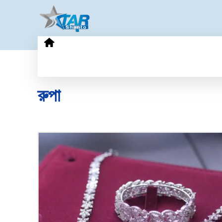
HOME
GOLD PRICE
TECHN
রুপা