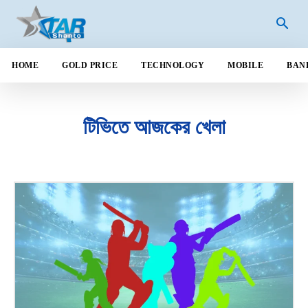
HOME
GOLD PRICE
TECHNOLOGY
MOBILE
BAN
টিভিতে আজকের খেলা
ANDROID
AUTOMOBILE
BANGLADESH
BANK
BUSINESS